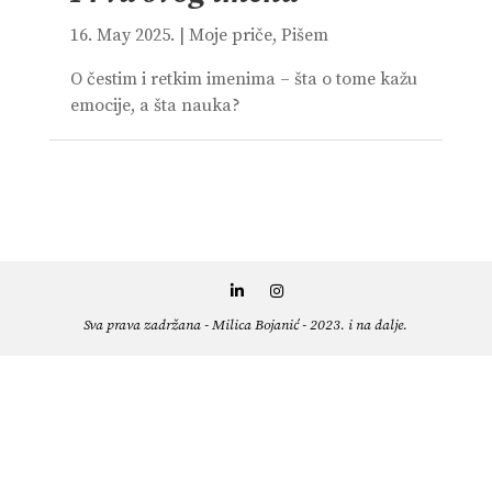
16. May 2025.
|
Moje priče
,
Pišem
O čestim i retkim imenima – šta o tome kažu
emocije, a šta nauka?
Sva prava zadržana - Milica Bojanić - 2023. i na dalje.