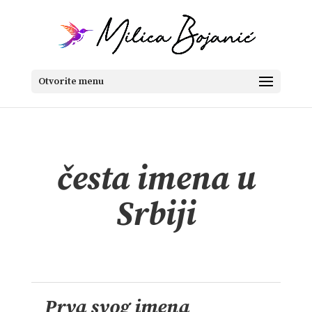
Otvorite menu
česta imena u
Srbiji
Prva svog imena